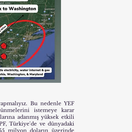
yapmalıyız. Bu nedenle YEF
şünmelerini istemeye karar
arına adanmış yüksek etkili
TPF, Türkiye'de ve dünyadaki
 55 milyon doların üzerinde