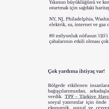
Yıkımın büyüklüğünü ve kor
oturtmak için sağdaki harita
NY, NJ, Philadelphia, Washi
elektrik, su, internet ve ga
80 milyonluk nüfusun %25'i 
çabalarının etkili olması ço
Çok yardıma ihtiyaç var!
Bölgede etkilenen insanla
bağışçılarımızdan, arkada
verdik.
TPF - Türkiye Hayır
sosyal yatırımlar için önd
ekonomik, sosyal ve çevres