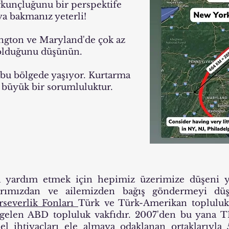
kunçluğunu bir perspektife
ya bakmanız yeterli!
ngton ve Maryland'de çok az
z olduğunu düşünün.
bu bölgede yaşıyor. Kurtarma
k büyük bir sorumluluktur.
ra yardım etmek için hepimiz üzerimize düşeni 
şlarımızdan ve ailemizden bağış göndermeyi dü
severlik Fonları
Türk ve Türk-Amerikan toplulukl
e gelen ABD topluluk vakfıdır. 2007'den bu yana 
el ihtiyaçları ele almaya odaklanan ortaklarıyla